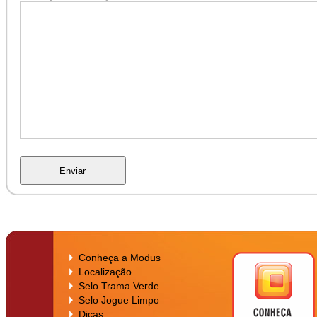
Conheça a Modus
Localização
Selo Trama Verde
Selo Jogue Limpo
Dicas